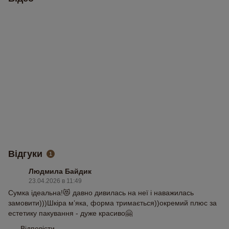
Відгуки
1
Людмила Байдик
23.04.2026 в 11:49
Сумка ідеальна!😻 давно дивилась на неї і наважилась
замовити)))Шкіра м’яка, форма тримається))окремий плюс за
естетику пакування - дуже красиво🤗
Відповісти