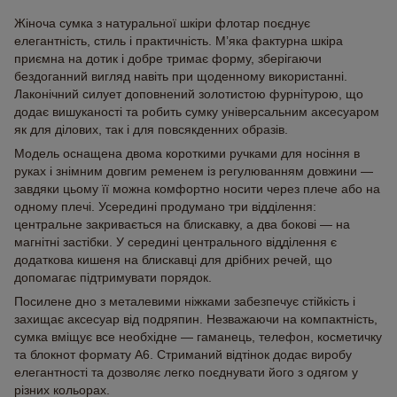
Жіноча сумка з натуральної шкіри флотар поєднує
елегантність, стиль і практичність. М’яка фактурна шкіра
приємна на дотик і добре тримає форму, зберігаючи
бездоганний вигляд навіть при щоденному використанні.
Лаконічний силует доповнений золотистою фурнітурою, що
додає вишуканості та робить сумку універсальним аксесуаром
як для ділових, так і для повсякденних образів.
Модель оснащена двома короткими ручками для носіння в
руках і знімним довгим ременем із регулюванням довжини —
завдяки цьому її можна комфортно носити через плече або на
одному плечі. Усередині продумано три відділення:
центральне закривається на блискавку, а два бокові — на
магнітні застібки. У середині центрального відділення є
додаткова кишеня на блискавці для дрібних речей, що
допомагає підтримувати порядок.
Посилене дно з металевими ніжками забезпечує стійкість і
захищає аксесуар від подряпин. Незважаючи на компактність,
сумка вміщує все необхідне — гаманець, телефон, косметичку
та блокнот формату А6. Стриманий відтінок додає виробу
елегантності та дозволяє легко поєднувати його з одягом у
різних кольорах.