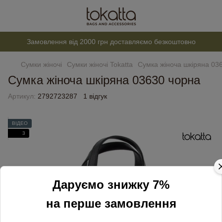
Замовлення від 2000 грн доставляємо безкоштовно
Сумки жіночі
Сумки жіночі Tokatta
Сумка жіноча шкіряна 03
Сумка жіноча шкіряна 03630 чорна
Артикул:
2792723287
1 відгук
ВІДЕО
3
Даруємо знижку 7%
на перше замовлення