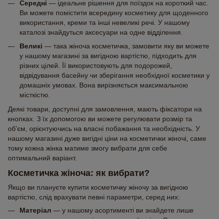
Середні
— ідеальне рішення для поїздок на короткий час.
Ви можете помістити всередину косметику для щоденного
використання, креми та інші невеликі речі. У нашому
каталозі знайдуться аксесуари на одне відділення.
Великі
— така жіноча косметичка, замовити яку ви можете
у нашому магазині за вигідною вартістю, підходить для
різних цілей. Її використовують для подорожей,
відвідування басейну чи зберігання необхідної косметики у
домашніх умовах. Вона вирізняється максимальною
місткістю.
Деякі товари, доступні для замовлення, мають фіксатори на
кнопках. З їх допомогою ви можете регулювати розмір та
об’єм, орієнтуючись на власні побажання та необхідність. У
нашому магазині дуже вигідні ціни на косметички жіночі, саме
тому кожна жінка матиме змогу вибрати для себе
оптимальний варіант.
Косметичка жіноча: як вибрати?
Якщо ви плануєте купити косметичку жіночу за вигідною
вартістю, слід врахувати певні параметри, серед них:
Матеріал
— у нашому асортименті ви знайдете лише