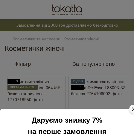
Замовлення від 2000 грн доставляємо безкоштовно
Косметички та несесери
Косметички жіночі
Косметички жіночі
Фільтр
За популярністю
3
ВІДЕО
ПРЕМІУМ ЯКІСТЬ
3
Даруємо знижку 7%
на перше замовлення