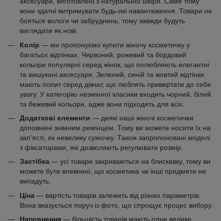
аксесуари, виготовлені з натуральної шкіри. Саме тому
вони здатні витримувати будь-які навантаження. Товари не
бояться вологи чи забруднень, тому завжди будуть
виглядати як нові.
Колір
— ми пропонуємо купити жіночу косметичку у
багатьох відтінках. Червоний, рожевий та бордовий
кольори популярні серед жінок, що полюбляють елегантні
та вишукані аксесуари. Зелений, синій та жовтий відтінки
мають попит серед дівчат, що люблять привертати до себе
увагу. У категорію незмінної класики входить чорний, білий
та бежевий кольори, адже вони підходять для всіх.
Додаткові елементи
— деякі наші жіночі косметички
доповнені знімним ремінцем. Тому ви можете носити їх на
зап’ясті, як невелику сумочку. Також запропоновані моделі
з фіксаторами, які дозволяють регулювати розмір.
Застібка
— усі товари закриваються на блискавку, тому ви
можете бути впевнені, що косметика чи інші предмети не
випадуть.
Ціна
— вартість товарів залежить від різних параметрів.
Вона вказується поруч із фото, що спрощує процес вибору.
Наповнення
— більшість товарів мають одне велике