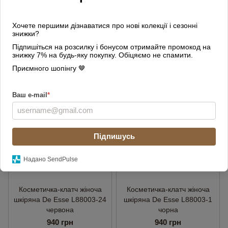
Косметичка жіноча шкіряна
Косметичка-клатч жіноча
Tom Stone 064 MBr бежево-
шкіряна De Esse L88003-32
Хочете першими дізнаватися про нові колекції і сезонні
коричнева
бежева
знижки?
2 320 грн
940 грн
Підпишіться на розсилку і бонусом отримайте промокод на
знижку 7% на будь-яку покупку. Обіцяємо не спамити.
Купити
Купити
Приємного шопінгу 🤎
ВІДЕО
ВІДЕО
Ваш e-mail
*
3
3
Підпишусь
Надано SendPulse
Косметичка-клатч жіноча
Косметичка-клатч жіноча
шкіряна De Esse L88003-24
шкіряна De Esse L88003-1
червона
чорна
940 грн
940 грн