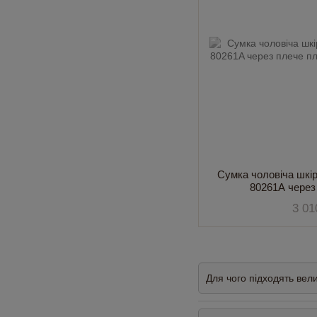
Сумка чоловіча шкір
80261A через
3 01
Для чого підходять вели