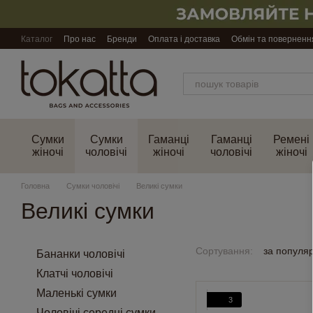
Перейти до основного контенту
Каталог
Про нас
Бренди
Оплата і доставка
Обмін та поверненн
Сумки
Сумки
Гаманці
Гаманці
Ремені
жіночі
чоловічі
жіночі
чоловічі
жіночі
Головна
Сумки чоловічі
Великі сумки
Великі сумки
Сортування:
за популя
Бананки чоловічі
Клатчі чоловічі
Маленькі сумки
3
Чоловічі середні сумки