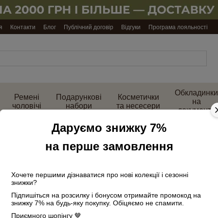
я
Контакти
Блог
Публічний договір
Відгуки
Програма лояльності
Обкладинки
Ремені
Подарункові
Косметички
на
чоловічі
набори
та несесери
документи
Даруємо знижку 7%
на перше замовлення
рністю
Хочете першими дізнаватися про нові колекції і сезонні
знижки?
Підпишіться на розсилку і бонусом отримайте промокод на
знижку 7% на будь-яку покупку. Обіцяємо не спамити.
ВІДЕО
Приємного шопінгу 🤎