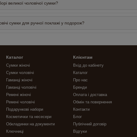
орі великої чоловічої сумки?
овічі сумки для ручної поклажі у подорож?
Каталог
Клієнтам
Сумки жіночі
Вхід до кабінету
Сумки чоловічі
Каталог
Гаманці жіночі
Про нас
Гаманці чоловічі
Бренди
Ремені жіночі
Оплата і доставка
Ремені чоловічі
Обмін та повернення
Подарункові набори
Контакти
Косметички та несесери
Блог
Обкладинки на документи
Публічний договір
Ключниці
Відгуки