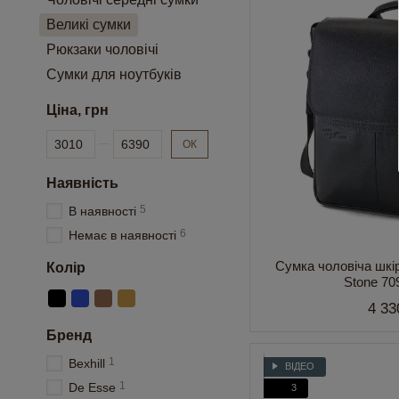
Великі сумки
Рюкзаки чоловічі
Сумки для ноутбуків
Ціна, грн
Від Ціна, грн
До Ціна, грн
ОК
Наявність
5
В наявності
6
Немає в наявності
Сумка чоловіча шкі
Колір
Stone 70
4 33
Бренд
1
Bexhill
ВІДЕО
1
De Esse
3