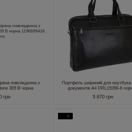
іряна повсякденна з
Портфель шкіряний для ноутбука 
tone 309 B чорна
документів А4 DRL19286-6 чор
0 грн
3 870 грн
3