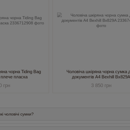
яна чорна Tiding Bag
Чоловіча шкіряна чорна сумка 
 плече пласка
документів А4 Bexhill Bx829
0 грн
3 850 грн
кі чоловічі сумки?