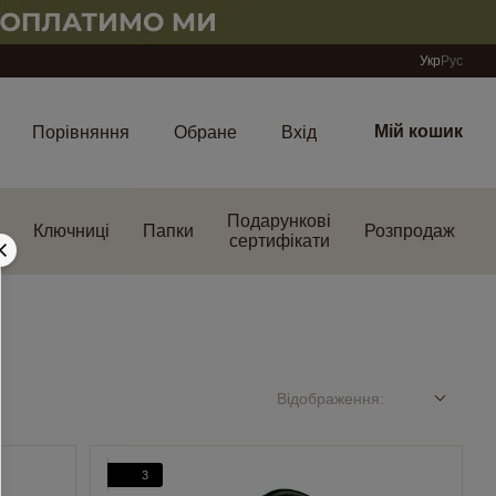
Укр
Рус
Мій кошик
Порівняння
Обране
Вхід
Подарункові
Ключниці
Папки
Розпродаж
сертифікати
Відображення:
3