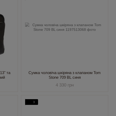
13" та
Сумка чоловіча шкіряна з клапаном Tom
ний
Stone 709 BL синя
4 330 грн
3