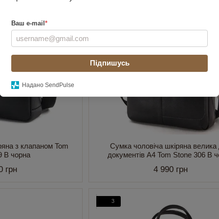
3
Ваш e-mail
*
Підпишусь
Надано SendPulse
ряна з клапаном Tom
Сумка чоловіча шкіряна велика
9 B чорна
документів А4 Tom Stone 306 B 
0 грн
4 990 грн
3