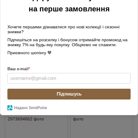
3
3
на перше замовлення
Хочете першими дізнаватися про нові колекції і сезонні
знижки?
Підпишіться на розсилку і бонусом отримайте промокод на
знижку 7% на будь-яку покупку. Обіцяємо не спамити.
Приємного шопінгу 🤎
Сумка жіноча шкіряна на
Сумка жіноча шкіряна з 2
ланцюжку 04186 кольору
ручками 04265 чорна
Ваш e-mail
*
капучино
2 980 грн
3 140 грн
Купити
Купити
Підпишусь
ВІДЕО
ВІДЕО
Надано SendPulse
3
3