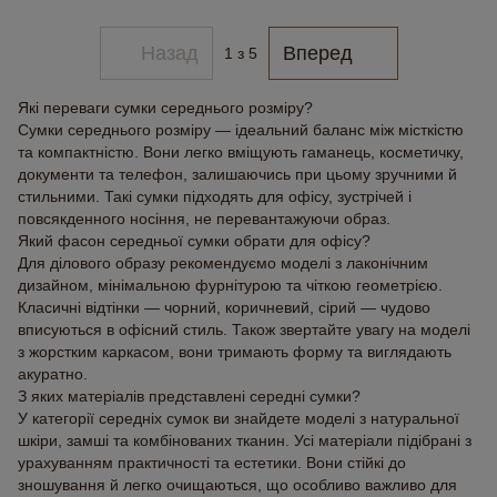
Назад
Вперед
1
з 5
Які переваги сумки середнього розміру?
Сумки середнього розміру — ідеальний баланс між місткістю
та компактністю. Вони легко вміщують гаманець, косметичку,
документи та телефон, залишаючись при цьому зручними й
стильними. Такі сумки підходять для офісу, зустрічей і
повсякденного носіння, не перевантажуючи образ.
Який фасон середньої сумки обрати для офісу?
Для ділового образу рекомендуємо моделі з лаконічним
дизайном, мінімальною фурнітурою та чіткою геометрією.
Класичні відтінки — чорний, коричневий, сірий — чудово
вписуються в офісний стиль. Також звертайте увагу на моделі
з жорстким каркасом, вони тримають форму та виглядають
акуратно.
З яких матеріалів представлені середні сумки?
У категорії середніх сумок ви знайдете моделі з натуральної
шкіри, замші та комбінованих тканин. Усі матеріали підібрані з
урахуванням практичності та естетики. Вони стійкі до
зношування й легко очищаються, що особливо важливо для