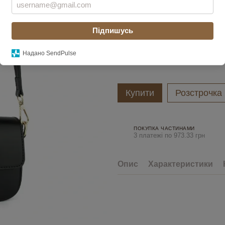
Увійти
для відображення накоп
%
Підпишусь
Колір
Надано SendPulse
Купити
Розстрочка
ПОКУПКА ЧАСТИНАМИ
3 платежі по 973.33 грн
Опис
Характеристики