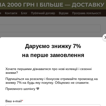
я
Контакти
Блог
Публічний договір
Відгуки
Програма лояльності
Даруємо знижку 7%
Обкладинки
Ремені
Подарункові
Косметички
на
чоловічі
набори
та несесери
документи
на перше замовлення
Головна
Сумки жіночі
Сумки-баге
Сумка шкіряна жіноча малекнька 03859 чо
Хочете першими дізнаватися про нові колекції і сезонні
знижки?
Сумка шкіряна жі
Підпишіться на розсилку і бонусом отримайте промокод на
застібці
знижку 7% на будь-яку покупку. Обіцяємо не спамити.
Приємного шопінгу 🤎
В наявності
Артикул: 2556874236
2 920 грн
Ваш e-mail
*