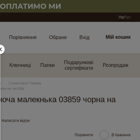
Укр
Рус
Мій кошик
Порівняння
Обране
Вхід
Подарункові
Ключниці
Папки
Розпродаж
сертифікати
т
Сумки-багет Tokatta
рна на застібці
ноча малекнька 03859 чорна на
Написати відгук
Порівняти
В бажання