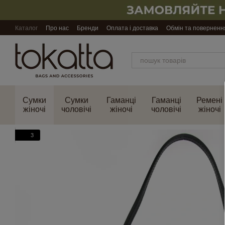
Перейти до основного контенту
Каталог
Про нас
Бренди
Оплата і доставка
Обмін та поверненн
Сумки
Сумки
Гаманці
Гаманці
Ремені
жіночі
чоловічі
жіночі
чоловічі
жіночі
3