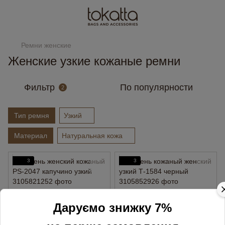
Ремни женские
Женские узкие кожаные ремни
Фильтр
По популярности
2
Тип ремня
Узкий
Материал
Натуральная кожа
3
3
Даруємо знижку 7%