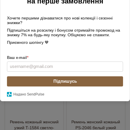
на перше замовлення
Хочете першими дізнаватися про нові колекції і сезонні
Ремень женский кожаный
Ремень кожаный женский
знижки?
PS-2047 капучино узкий
узкий Т-1584 черный
Підпишіться на розсилку і бонусом отримайте промокод на
знижку 7% на будь-яку покупку. Обіцяємо не спамити.
640 грн
540 грн
Приємного шопінгу 🤎
Купить
Купить
Ваш e-mail
*
НОВИНКА
3
3
Підпишусь
Надано SendPulse
Ремень кожаный женский
Ремень женский кожаный
узкий Т-1584 светло-
PS-2046 белый узкий