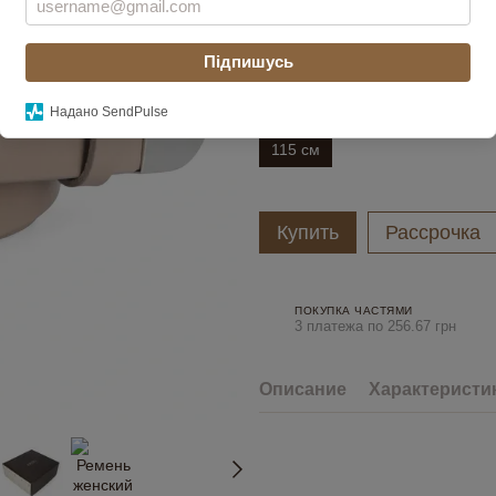
Цвет
Підпишусь
Длина ремня
Надано SendPulse
115 см
Купить
Рассрочка
ПОКУПКА ЧАСТЯМИ
3 платежа по 256.67 грн
Описание
Характеристи