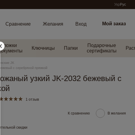
Укр
Рус
Мой заказ
Сравнение
Желания
Вход
Обложки
Подарочные
Ключницы
Папки
Рас
документы
сертификаты
нские JK
бежевый с серебряной пряжкой
кожаный узкий JK-2032 бежевый с
кой
1 отзыв
К сравнению
В желания
тельной скидки