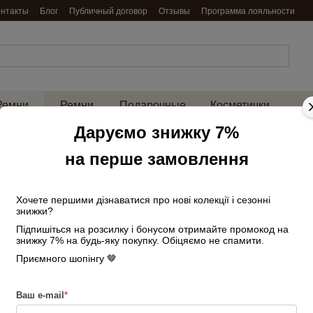
онтакты
Блог
Публичный договор
Отзывы
Программа лояльности
Ремни
Ремни
Подарочные
Косметички
енские
мужские
наборы
и нессесеры
на 
Даруємо знижку 7%
Главная
Ремни женские
Ремни же
на перше замовлення
Ремень женский кожаный узкий JK-2032 
Ремень женский 
серебряной пряж
Хочете першими дізнаватися про нові колекції і сезонні
знижки?
Підпишіться на розсилку і бонусом отримайте промокод на
В наличии
Артикул: 2859882557
знижку 7% на будь-яку покупку. Обіцяємо не спамити.
770 грн
Приємного шопінгу 🤎
Ваш e-mail
*
Войти
для отображения накопи
%