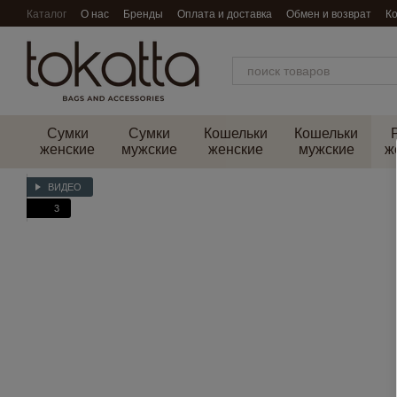
Перейти к основному контенту
Каталог
О нас
Бренды
Оплата и доставка
Обмен и возврат
К
Сумки
Сумки
Кошельки
Кошельки
женские
мужские
женские
мужские
ж
ВИДЕО
3