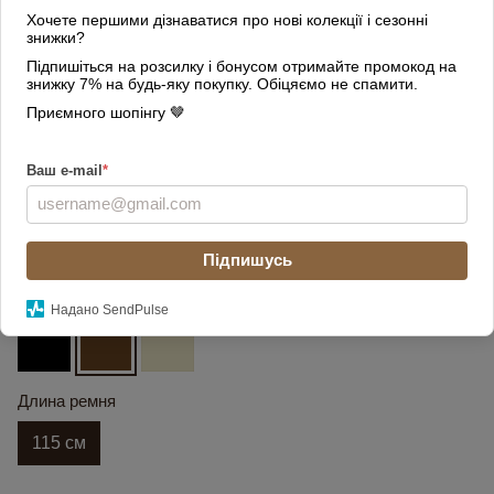
Хочете першими дізнаватися про нові колекції і сезонні
знижки?
Підпишіться на розсилку і бонусом отримайте промокод на
знижку 7% на будь-яку покупку. Обіцяємо не спамити.
Приємного шопінгу 🤎
Ваш e-mail
*
Підпишусь
Цвет
Надано SendPulse
Длина ремня
115 см