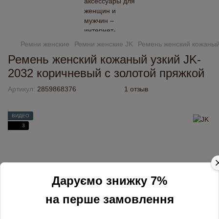
Ремни женские
Ремни женские JK
Ремень женский кожаный
Ремень женский кожаный узкий JK-
2032 коричневый с золотой пряжкой
Артикул:
2859868376
1 отзыв
ВИДЕО
3
Даруємо знижку 7%
на перше замовлення