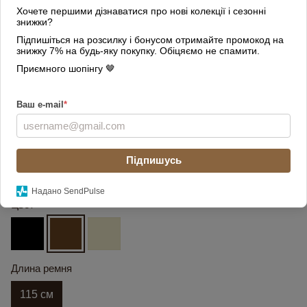
Хочете першими дізнаватися про нові колекції і сезонні
знижки?
Підпишіться на розсилку і бонусом отримайте промокод на
знижку 7% на будь-яку покупку. Обіцяємо не спамити.
Приємного шопінгу 🤎
Ваш e-mail
*
Підпишусь
Надано SendPulse
Цвет
Длина ремня
115 см