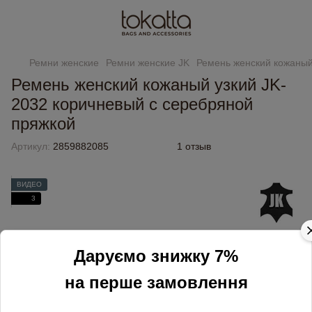
Ремни женские
Ремни женские JK
Ремень женский кожаный
Ремень женский кожаный узкий JK-
2032 коричневый с серебряной
пряжкой
Артикул:
2859882085
1 отзыв
ВИДЕО
3
Даруємо знижку 7%
на перше замовлення