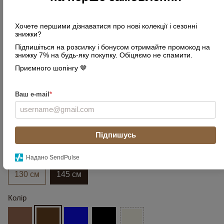
Хочете першими дізнаватися про нові колекції і сезонні
знижки?
Підпишіться на розсилку і бонусом отримайте промокод на
знижку 7% на будь-яку покупку. Обіцяємо не спамити.
Приємного шопінгу 🤎
Ваш e-mail
*
Підпишусь
Довжина ременя
Надано SendPulse
130 см
145 см
Колір