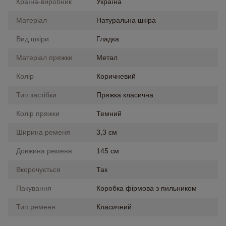
Країна-виробник
Україна
Матеріал
Натуральна шкіра
Вид шкіри
Гладка
Матеріал пряжки
Метал
Колір
Коричневий
Тип застібки
Пряжка класична
Колір пряжки
Темний
Ширина ременя
3,3 см
Довжина ременя
145 см
Вкорочується
Так
Пакування
Коробка фірмова з пильником
Тип ременя
Класичний