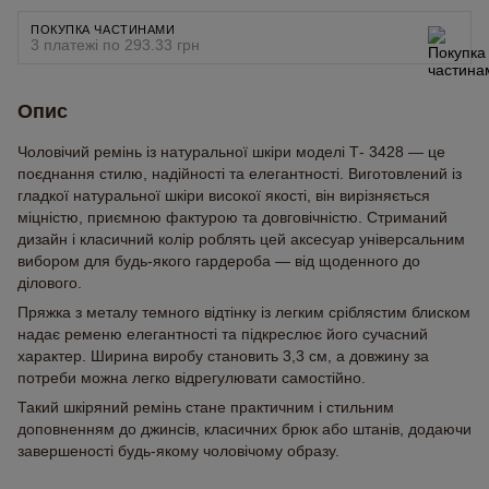
ПОКУПКА ЧАСТИНАМИ
3 платежі по 293.33 грн
Опис
Чоловічий ремінь із натуральної шкіри моделі Т- 3428 — це
поєднання стилю, надійності та елегантності. Виготовлений із
гладкої натуральної шкіри високої якості, він вирізняється
міцністю, приємною фактурою та довговічністю. Стриманий
дизайн і класичний колір роблять цей аксесуар універсальним
вибором для будь-якого гардероба — від щоденного до
ділового.
Пряжка з металу темного відтінку із легким сріблястим блиском
надає ременю елегантності та підкреслює його сучасний
характер. Ширина виробу становить 3,3 см, а довжину за
потреби можна легко відрегулювати самостійно.
Такий шкіряний ремінь стане практичним і стильним
доповненням до джинсів, класичних брюк або штанів, додаючи
завершеності будь-якому чоловічому образу.