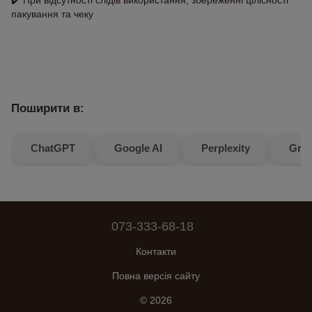
✔️ При відсутності слідів використання, збереженні цілісності
пакування та чеку
Поширити в:
ChatGPT
Google AI
Perplexity
Gro
073-333-68-18
Контакти
Повна версія сайту
© 2026