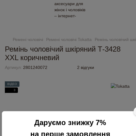
Замовлення від 2000 грн доставляємо безкоштовно
Ремені чоловічі
Ремені чоловічі Tokatta
Ремінь чоловічий шк
Ремінь чоловічий шкіряний Т-3428
XXL коричневий
Артикул:
2801240072
2 відгуки
ВІДЕО
3
Даруємо знижку 7%
на перше замовлення