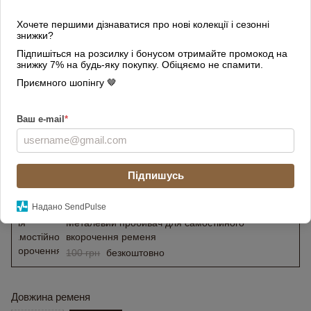
Хочете першими дізнаватися про нові колекції і сезонні
знижки?
Підпишіться на розсилку і бонусом отримайте промокод на
знижку 7% на будь-яку покупку. Обіцяємо не спамити.
Приємного шопінгу 🤎
Ваш e-mail
*
Підпишусь
Подарунок
Надано SendPulse
Металевий пробивач для самостійного
вкорочення ременя
100 грн
безкоштовно
Довжина ременя