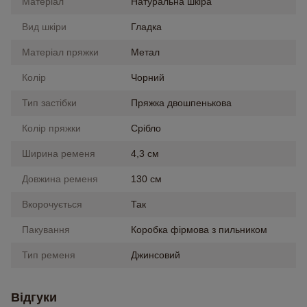
Матеріал
Натуральна шкіра
Вид шкіри
Гладка
Матеріал пряжки
Метал
Колір
Чорний
Тип застібки
Пряжка двошпенькова
Колір пряжки
Срібло
Ширина ременя
4,3 см
Довжина ременя
130 см
Вкорочується
Так
Пакування
Коробка фірмова з пильником
Тип ременя
Джинсовий
Відгуки