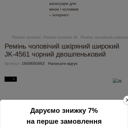
Замовлення від 2000 грн доставляємо безкоштовно
Ремені чоловічі
Ремені чоловічі JK
Ремінь чоловічий шкіря
Ремінь чоловічий шкіряний широкий
JK-4561 чорний двошпеньковий
Артикул:
1669650463
Написати відгук
3
Даруємо знижку 7%
на перше замовлення