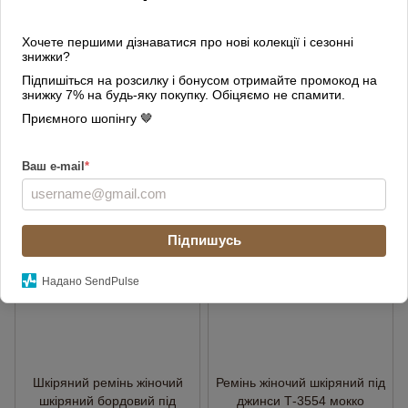
Подарунок
Хочете першими дізнаватися про нові колекції і сезонні
знижки?
Ремінь шкіряний жіночий
Шкіряний ремінь жіночий
Т-2558 білий з золотистою
під джинси чорний
Підпишіться на розсилку і бонусом отримайте промокод на
знижку 7% на будь-яку покупку. Обіцяємо не спамити.
пряжкою
прошитий T-3554
Приємного шопінгу 🤎
1 000 грн
800 грн
Купити
Купити
Ваш e-mail
*
3
3
Підпишусь
Надано SendPulse
Шкіряний ремінь жіночий
Ремінь жіночий шкіряний під
шкіряний бордовий під
джинси Т-3554 мокко