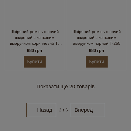
Шкіряний ремінь жіночий
Шкіряний ремінь жіночий
шкіряний з квітковим
шкіряний з квітковим
візерунком коричневий T-
візерунком чорний T-255
255
680 грн
680 грн
Купити
Купити
Показати ще 20 товарів
Назад
Вперед
2
з 6