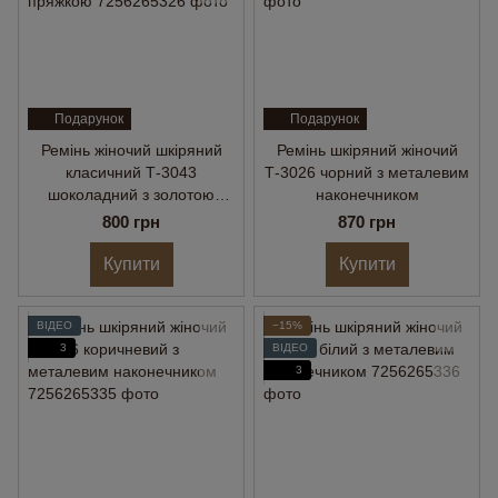
Подарунок
Подарунок
Ремінь жіночий шкіряний
Ремінь шкіряний жіночий
класичний Т-3043
Т-3026 чорний з металевим
шоколадний з золотою
наконечником
пряжкою
800 грн
870 грн
Купити
Купити
ВІДЕО
−15%
3
ВІДЕО
3