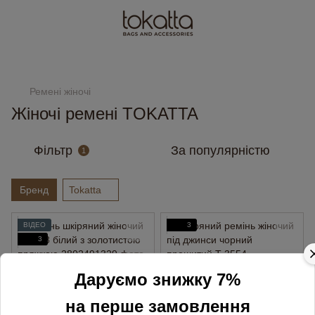
Замовлення від 2000 грн доставляємо безкоштовно
Ремені жіночі
Жіночі ремені TOKATTA
Фільтр
За популярністю
1
Бренд
Tokatta
ВІДЕО
3
3
Даруємо знижку 7%
на перше замовлення