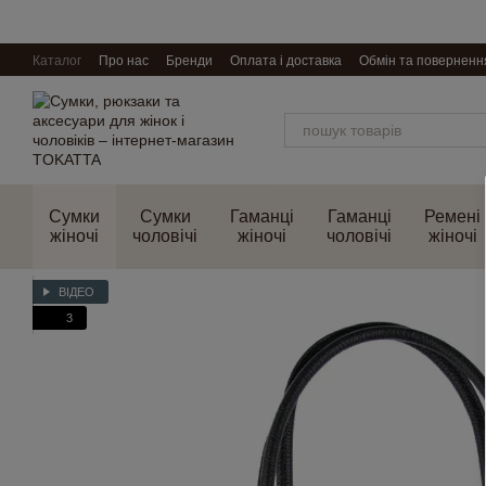
Перейти до основного контенту
Каталог
Про нас
Бренди
Оплата і доставка
Обмін та поверненн
Сумки
Сумки
Гаманці
Гаманці
Ремені
жіночі
чоловічі
жіночі
чоловічі
жіночі
ВІДЕО
3