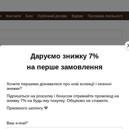
я
Контакти
Блог
Публічний договір
Відгуки
Програма лояльності
Даруємо знижку 7%
Обкладинки
Ремені
Подарункові
Косметички
на
чоловічі
набори
та несесери
документи
на перше замовлення
Головна
Сумки жіночі
Сумки-баге
Жіноча шкіряна сумка-багет 04290 з дво
Хочете першими дізнаватися про нові колекції і сезонні
знижки?
Жіноча шкіряна с
Підпишіться на розсилку і бонусом отримайте промокод на
чорна
знижку 7% на будь-яку покупку. Обіцяємо не спамити.
Приємного шопінгу 🤎
В наявності
Артикул: 3043198475
3 550 грн
Ваш e-mail
*