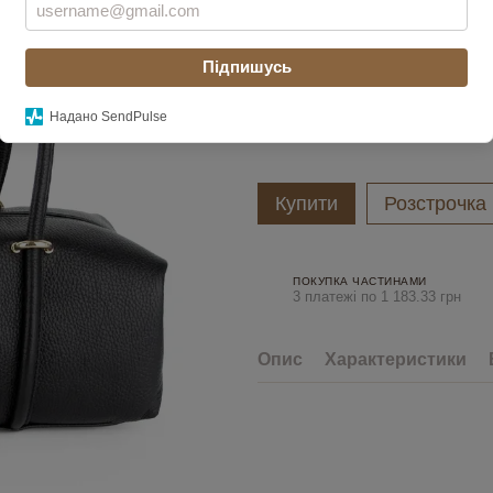
Увійти
для відображення накоп
%
Підпишусь
Колір
Надано SendPulse
Купити
Розстрочка
ПОКУПКА ЧАСТИНАМИ
3 платежі по 1 183.33 грн
Опис
Характеристики