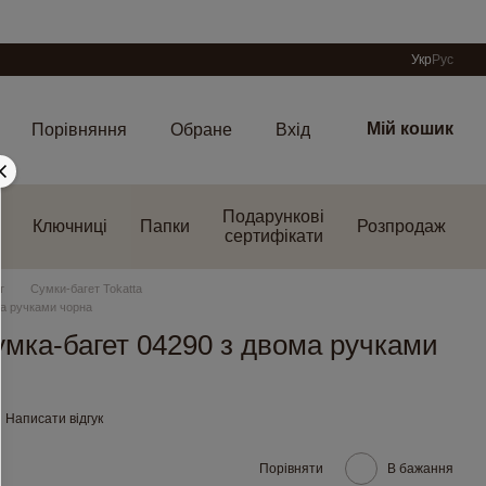
Укр
Рус
Мій кошик
Порівняння
Обране
Вхід
Подарункові
Ключниці
Папки
Розпродаж
сертифікати
т
Сумки-багет Tokatta
ма ручками чорна
умка-багет 04290 з двома ручками
Написати відгук
Порівняти
В бажання