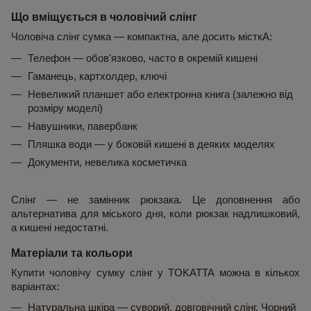
Що вміщується в чоловічий слінг
Чоловіча слінг сумка — компактна, але досить місткА:
Телефон — обов'язково, часто в окремій кишені
Гаманець, картхолдер, ключі
Невеликий планшет або електронна книга (залежно від 
розміру моделі)
Навушники, павербанк
Пляшка води — у боковій кишені в деяких моделях
Документи, невелика косметичка
Слінг — не замінник рюкзака. Це доповнення або 
альтернатива для міського дня, коли рюкзак надлишковий, 
а кишені недостатні.
Матеріали та кольори
Купити чоловічу сумку слінг у TOKATTA можна в кількох 
варіантах:
Натуральна шкіра — суворий, довговічний слінг. Чорний 