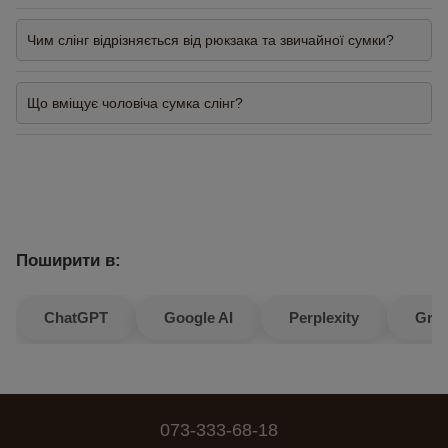
Чим слінг відрізняється від рюкзака та звичайної сумки?
Що вміщує чоловіча сумка слінг?
Поширити в:
ChatGPT
Google AI
Perplexity
Gro
073-333-68-18