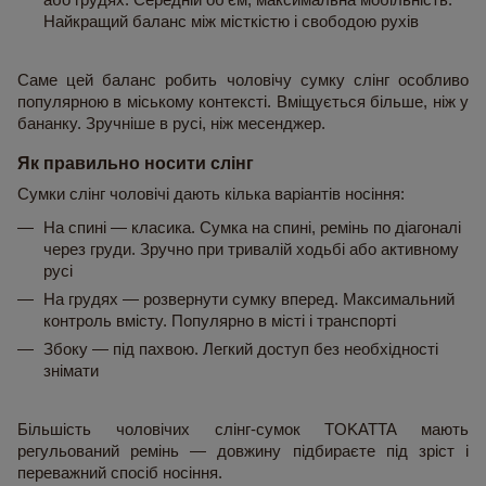
або грудях. Середній об'єм, максимальна мобільність. 
Найкращий баланс між місткістю і свободою рухів
Саме цей баланс робить чоловічу сумку слінг особливо 
популярною в міському контексті. Вміщується більше, ніж у 
бананку. Зручніше в русі, ніж месенджер.
Як правильно носити слінг
Сумки слінг чоловічі дають кілька варіантів носіння:
На спині — класика. Сумка на спині, ремінь по діагоналі 
через груди. Зручно при тривалій ходьбі або активному 
русі
На грудях — розвернути сумку вперед. Максимальний 
контроль вмісту. Популярно в місті і транспорті
Збоку — під пахвою. Легкий доступ без необхідності 
знімати
Більшість чоловічих слінг-сумок TOKATTA мають 
регульований ремінь — довжину підбираєте під зріст і 
переважний спосіб носіння.