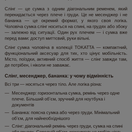
Слінг — це сумка з одним діагональним ременем, який 
перекидається через плече і груди. Це не месенджер і не 
бананка — це окремий формат, у якого своя логіка. 
Чоловіча сумка слінг носиться на спині, на грудях або збоку 
— залежно від ситуації. Один рух плечем — і сумка вже 
перед вами: доступ миттєвий, руки вільні.
Слінг сумка чоловіча в колекції TOKATTA — компактний, 
функціональний аксесуар для тих, хто цінує мобільність. 
Місто, поїздки, активний спосіб життя — слінг завжди там, 
де потрібен, і ніколи не заважає.
Слінг, месенджер, бананка: у чому відмінність
Всі три — носяться через тіло. Але логіка різна:
Месенджер: горизонтальна сумка, ремінь через одне 
плече. Більший об'єм, зручний для ноутбука і 
документів
Бананка: поясна сумка або через груди. Мінімальний 
об'єм, для найнеобхіднішого
Слінг: діагональний ремінь через груди, сумка на спині 