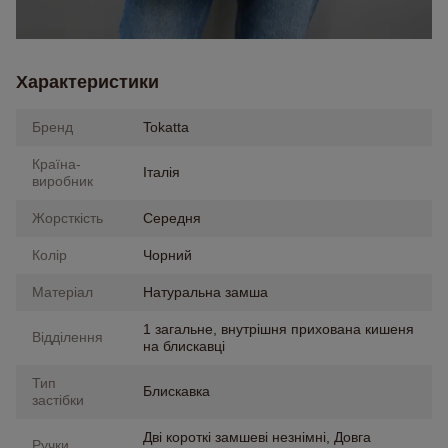
Характеристики
Бренд
Tokatta
Країна-
Італія
виробник
Жорсткість
Середня
Колір
Чорний
Матеріал
Натуральна замша
1 загальне, внутрішня прихована кишеня
Відділення
на блискавці
Тип
Блискавка
застібки
Дві короткі замшеві незнімні, Довга
Ручки