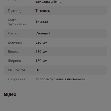
замшева знімна
Підклад
Текстиль
Колір
Темний
фурнитури
Розмір
Середній
Довжина
320 мм
Висота
230 мм
Ширина
180 мм
Вміщує А4
Ні
Пакування
Коробка фірмова з пильником
Відео