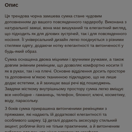
Опис
Ця трендова чорна замшева сумка стане чудовим
доповненням до вашого повсякденного гардеробу. Виконана з
натуральної замші, вона має вишуканий та елегантний вигляд,
що підходить як для ділових зустрічей, так і для повсякденного
носіння. Її універсальний дизайн легко поєднується з різними
стилями одягу, додаючи нотку елегантності та витонченості у
будь-який образ.
Сумка оснащена двома міцними і зручними ручками, а також
довгим знімним ремінцем, що дозволяє комфортно носити її
як в руках, так і на плечі. Основне відділення досить просторе
та доповнене м'якою тканинною підкладкою, що не лише
додає естетики, а й захищає ваші речі від пошкоджень.
Завдяки місткому внутрішньому простору сумка легко вміщує
все необхідне - гаманець, телефон, блокнот, ключі, косметику,
воду, парасольку.
З боків сумка прикрашена витонченими ремінцями з
пряжками, які надають їй додаткової елегантності та
особливого шарму. Ці деталі додають аксесуару стильний
акцент, роблячи його не тільки практичним, а й витонченим