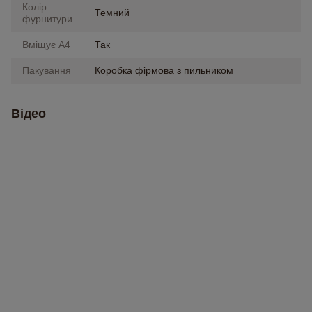
Колір
Темний
фурнитури
Вміщує А4
Так
Пакування
Коробка фірмова з пильником
Відео