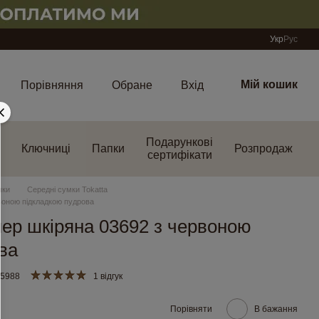
Укр
Рус
Мій кошик
Порівняння
Обране
Вхід
Подарункові
Ключниці
Папки
Розпродаж
сертифікати
мки
Середні сумки Tokatta
воною підкладкою пудрова
ер шкіряна 03692 з червоною
ва
85988
1 відгук
Порівняти
В бажання