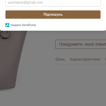
Увійти
для відображення накоп
%
Підпишусь
Колір
Надано SendPulse
Повідомити, коли з'яви
Опис
Характеристики