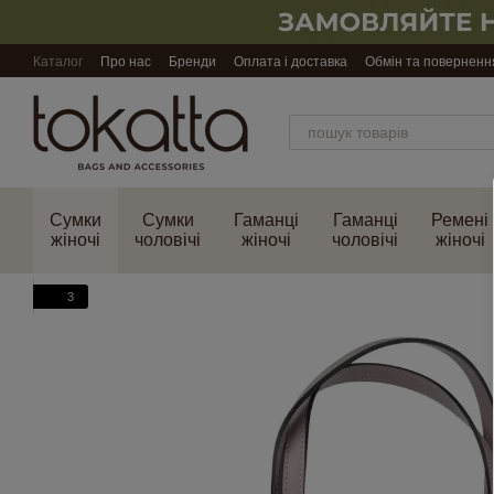
Перейти до основного контенту
Каталог
Про нас
Бренди
Оплата і доставка
Обмін та поверненн
Сумки
Сумки
Гаманці
Гаманці
Ремені
жіночі
чоловічі
жіночі
чоловічі
жіночі
3