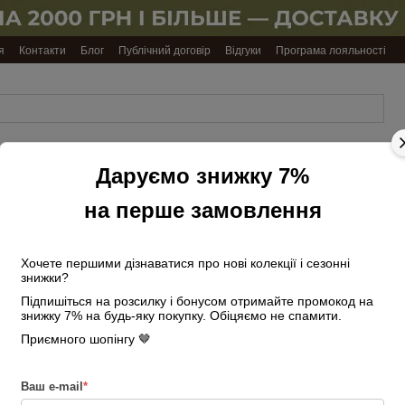
я
Контакти
Блог
Публічний договір
Відгуки
Програма лояльності
Даруємо знижку 7%
Обкладинки
Ремені
Подарункові
Косметички
на
чоловічі
набори
та несесери
документи
на перше замовлення
Головна
Сумки жіночі
Середні су
Сумка жіноча шопер шкіряна 03692 з чер
Хочете першими дізнаватися про нові колекції і сезонні
знижки?
Сумка жіноча шоп
Підпишіться на розсилку і бонусом отримайте промокод на
підкладкою пудро
знижку 7% на будь-яку покупку. Обіцяємо не спамити.
Приємного шопінгу 🤎
Немає в наявності
Артикул: 25736
3 440 грн
Ваш e-mail
*