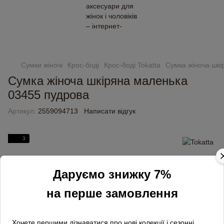
Замовлення від 2000 грн доставляємо безкоштовно
Сумки жіночі
Крос-боді
Крос-боді Tokatta
Сумка жіноча шкі
Сумка жіноча шкіряна маленька
03455 пудрова
Артикул:
2559094713
Написати відгук
3
Даруємо знижку 7%
на перше замовлення
Хочете першими дізнаватися про нові колекції і сезонні