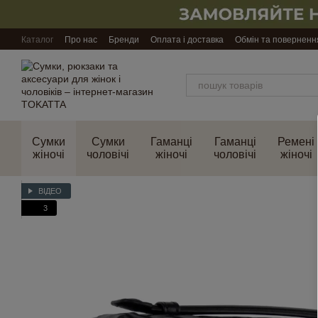
Перейти до основного контенту
Каталог
Про нас
Бренди
Оплата і доставка
Обмін та поверненн
Сумки
Сумки
Гаманці
Гаманці
Ремені
жіночі
чоловічі
жіночі
чоловічі
жіночі
ВІДЕО
3