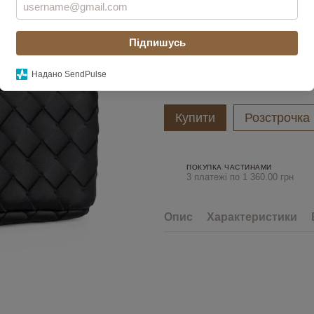
Увійти
для відображення накоп
%
Колір
Підпишусь
Надано SendPulse
Купити
Розстрочка
ПОКУПКА ЧАСТИНАМИ
3 платежі по 1 360.00 грн
Опис
Характеристики