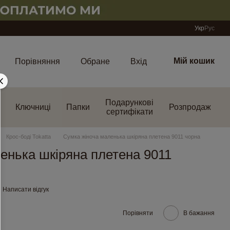
Укр
Рус
Мій кошик
Порівняння
Обране
Вхід
Подарункові
Ключниці
Папки
Розпродаж
сертифікати
Крос-боді Tokatta
Сумка жіноча маленька шкіряна плетена 9011 чорна
енька шкіряна плетена 9011
Написати відгук
Порівняти
В бажання