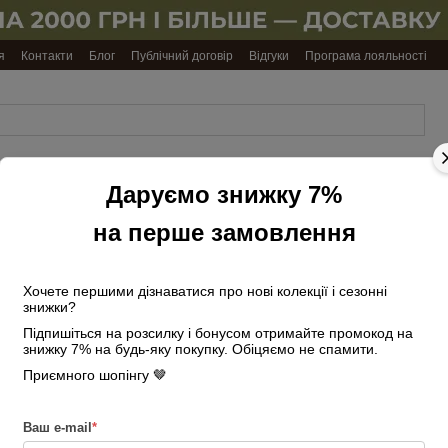
я
Контакти
Блог
Публічний договір
Відгуки
Програма лояльності
Даруємо знижку 7%
Обкладинки
Ремені
Подарункові
Косметички
на
чоловічі
набори
та несесери
документи
на перше замовлення
Головна
Сумки жіночі
Крос-боді
Хочете першими дізнаватися про нові колекції і сезонні
Сумка жіноча мал
знижки?
чорна
Підпишіться на розсилку і бонусом отримайте промокод на
знижку 7% на будь-яку покупку. Обіцяємо не спамити.
В наявності
Артикул: 2940417188
Приємного шопінгу 🤎
4 080 грн
Ваш e-mail
*