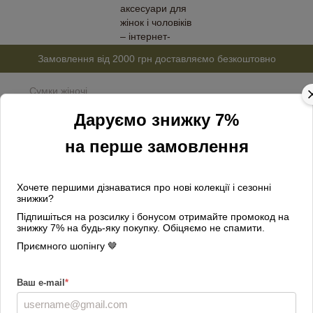
Замовлення від 2000 грн доставляємо безкоштовно
Сумки жіночі
Сумка шкіряна жіноча Україна
Даруємо знижку 7%
на перше замовлення
Клатчі
Крос-боді
Сумки-багет
Середні сумки
Великі сумки
Шопери
Хочете першими дізнаватися про нові колекції і сезонні
знижки?
Бананки жіночі
Рюкзаки жіночі
Підпишіться на розсилку і бонусом отримайте промокод на
Сумки для ноутбуків
знижку 7% на будь-яку покупку. Обіцяємо не спамити.
Приємного шопінгу 🤎
Фільтр
За популярністю
2
Ваш e-mail
*
Країна-виробник
Україна