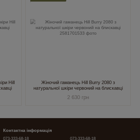
ри Hill
Жіночий гаманець Hill Burry 2080 з
скавці
натуральної шкіри червоний на блискавці
2 630 грн
Контактна інформація
073-333-68-18
073-333-68-18