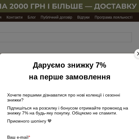
я
Контакти
Блог
Публічний договір
Відгуки
Програма лояльності
Обкладинки
Ремені
Подарункові
Косметички
Даруємо знижку 7%
на
чоловічі
набори
та несесери
документи
на перше замовлення
лискавку
Хочете першими дізнаватися про нові колекції і сезонні
знижки?
Підпишіться на розсилку і бонусом отримайте промокод на
рністю
знижку 7% на будь-яку покупку. Обіцяємо не спамити.
Приємного шопінгу 🤎
3
Ваш e-mail
*