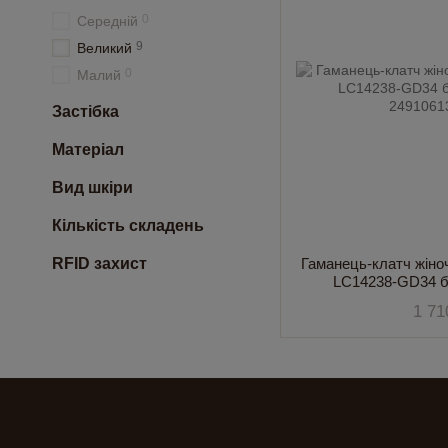
0
Середній
9
Великий
0
Малий
Застібка
Матеріал
Вид шкіри
Кількість складень
Гаманець-клатч жіно
RFID захист
LC14238-GD34 б
1 71