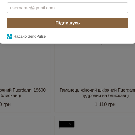
Підпишусь
Надано SendPulse
ряний Fuerdanni 19600
Гаманець жіночий шкіряний Fuerdan
 блискавці
пудровий на блискавці
0 грн
1 110 грн
3