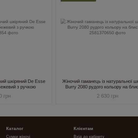
чий шкіряний De Esse
Жіночий гаманець із натуральної шкі
ежевий з ручкою
Burry 2080 рудого кольору на бли
0 грн
2 630 грн
Каталог
Клієнтам
Сумки жіночі
Вхід до кабінету