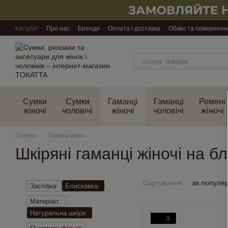
Перейти до основного контенту
Каталог
Про нас
Бренди
Оплата і доставка
Обмін та поверненн
Сумки
Сумки
Гаманці
Гаманці
Ремені
жіночі
чоловічі
жіночі
чоловічі
жіночі
Головна
Гаманці жіночі
Шкіряні гаманці жіночі на б
Сортування:
за популя
Застібка:
Блискавка
Матеріал :
Натуральна шкіра
3