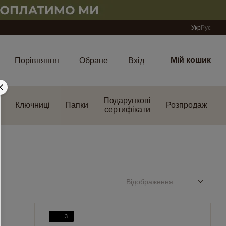
Укр
Рус
Мій кошик
Порівняння
Обране
Вхід
Подарункові
Ключниці
Папки
Розпродаж
сертифікати
Відображення:
3