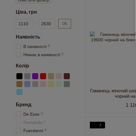
Очистити фільтр
Ціна, грн
Від Ціна, грн
До Ціна, грн
ОК
Наявність
4
В наявності
5
Немає в наявності
Колір
Гаманець жіночий шкі
чорний на
Бренд
1 11
3
De Esse
0
Fernando
3
4
Fuerdanni