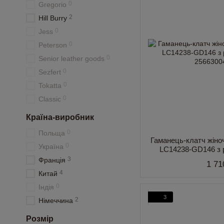
0
Gregorio
2
Hill Burry
0
Jess
0
Peterson
0
Senior leather goods
0
Sezfert
0
Tokatta
0
Classic
Країна-виробник
0
Польща
Гаманець-клатч жіно
0
Україна
LC14238-GD146 з 
3
Франція
1 71
4
Китай
0
Індія
3
2
Німеччина
Розмір