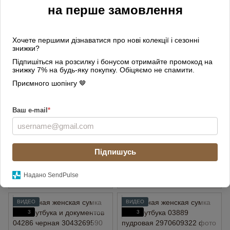
на перше замовлення
ВИДЕО
ВИДЕО
3
3
Хочете першими дізнаватися про нові колекції і сезонні
знижки?
Підпишіться на розсилку і бонусом отримайте промокод на
знижку 7% на будь-яку покупку. Обіцяємо не спамити.
Приємного шопінгу 🤎
Ваш e-mail
*
Кожаная женская сумка для
Кожаная женская сумка для
ноутбука и документов
ноутбука и документов
04286 белая
04286 светло-желтая
Підпишусь
3 800 грн
3 800 грн
Купить
Купить
Надано SendPulse
ВИДЕО
ВИДЕО
3
3