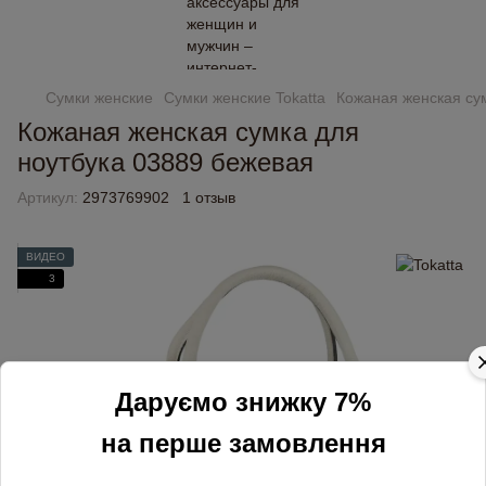
Сумки женские
Сумки женские Tokatta
Кожаная женская су
Кожаная женская сумка для
ноутбука 03889 бежевая
Артикул:
2973769902
1 отзыв
ВИДЕО
3
Даруємо знижку 7%
на перше замовлення