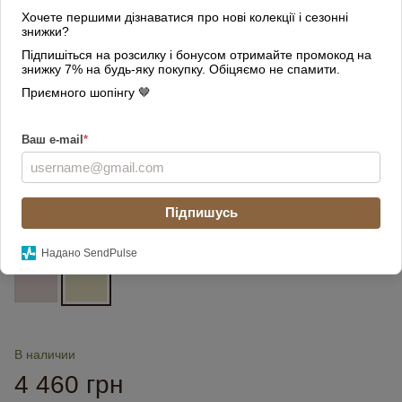
Хочете першими дізнаватися про нові колекції і сезонні
знижки?
Підпишіться на розсилку і бонусом отримайте промокод на
знижку 7% на будь-яку покупку. Обіцяємо не спамити.
Приємного шопінгу 🤎
Ваш e-mail
*
Підпишусь
Цвет
Надано SendPulse
В наличии
4 460 грн