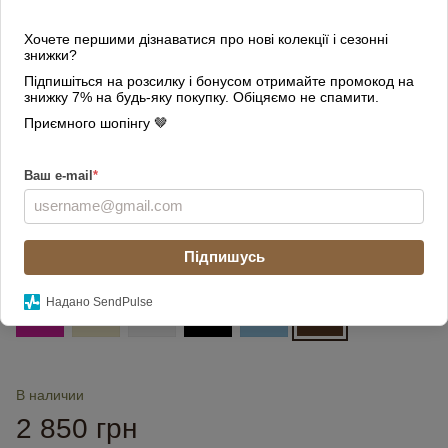
Хочете першими дізнаватися про нові колекції і сезонні
знижки?
Підпишіться на розсилку і бонусом отримайте промокод на
знижку 7% на будь-яку покупку. Обіцяємо не спамити.
Приємного шопінгу 🤎
Ваш e-mail
*
Підпишусь
Цвет
Надано SendPulse
В наличии
2 850 грн