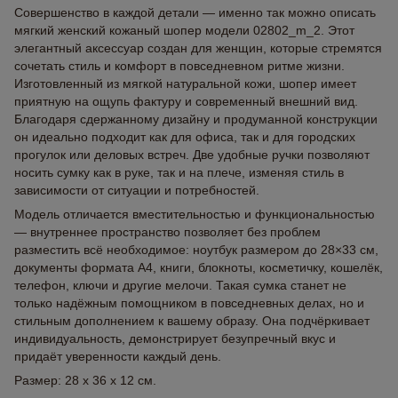
Совершенство в каждой детали — именно так можно описать
мягкий женский кожаный шопер модели 02802_m_2. Этот
элегантный аксессуар создан для женщин, которые стремятся
сочетать стиль и комфорт в повседневном ритме жизни.
Изготовленный из мягкой натуральной кожи, шопер имеет
приятную на ощупь фактуру и современный внешний вид.
Благодаря сдержанному дизайну и продуманной конструкции
он идеально подходит как для офиса, так и для городских
прогулок или деловых встреч. Две удобные ручки позволяют
носить сумку как в руке, так и на плече, изменяя стиль в
зависимости от ситуации и потребностей.
Модель отличается вместительностью и функциональностью
— внутреннее пространство позволяет без проблем
разместить всё необходимое: ноутбук размером до 28×33 см,
документы формата А4, книги, блокноты, косметичку, кошелёк,
телефон, ключи и другие мелочи. Такая сумка станет не
только надёжным помощником в повседневных делах, но и
стильным дополнением к вашему образу. Она подчёркивает
индивидуальность, демонстрирует безупречный вкус и
придаёт уверенности каждый день.
Размер: 28 x 36 x 12 см.