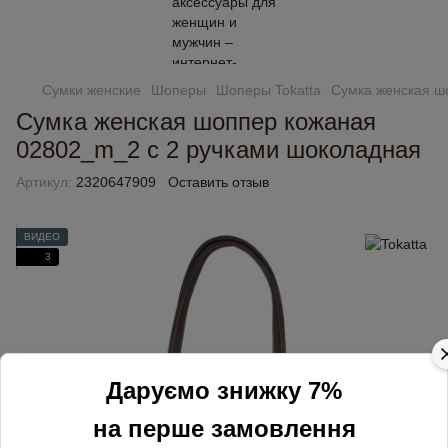
Сумки женские
Шоперы
Шоперы Tokatta
Сумка женская ш
Сумка женская шоппер кожаная
02802_m_2 с 2 ручками шоколадная
Артикул:
2320647909
Оставить отзыв
ВИДЕО
3
Даруємо знижку 7%
на перше замовлення