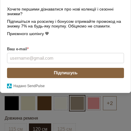
Хочете першими дізнаватися про нові колекції і сезонні
знижки?
Підпишіться на розсилку і бонусом отримайте промокод на
знижку 7% на будь-яку покупку. Обіцяємо не спамити.
Приємного шопінгу 🤎
Ваш e-mail
*
Підпишусь
Надано SendPulse
Колір
+2
Довжина ременя
115 см
120 см
125 см