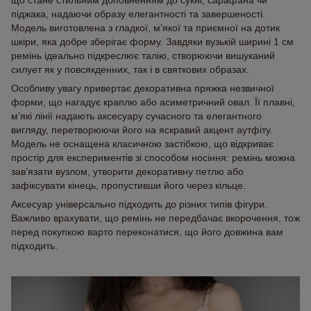
що стане стильним доповненням до сукні, сарафана чи
піджака, надаючи образу елегантності та завершеності.
Модель виготовлена з гладкої, м’якої та приємної на дотик
шкіри, яка добре зберігає форму. Завдяки вузькій ширині 1 см
ремінь ідеально підкреслює талію, створюючи вишуканий
силует як у повсякденних, так і в святкових образах.
Особливу увагу привертає декоративна пряжка незвичної
форми, що нагадує краплю або асиметричний овал. Її плавні,
м’які лінії надають аксесуару сучасного та елегантного
вигляду, перетворюючи його на яскравий акцент аутфіту.
Модель не оснащена класичною застібкою, що відкриває
простір для експериментів зі способом носіння: ремінь можна
зав’язати вузлом, утворити декоративну петлю або
зафіксувати кінець, пропустивши його через кільце.
Аксесуар універсально підходить до різних типів фігури.
Важливо врахувати, що ремінь не передбачає вкорочення, тож
перед покупкою варто переконатися, що його довжина вам
підходить.