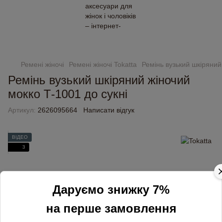
Замовлення від 2000 грн доставляємо безкоштовно
Ремені жіночі
Ремені жіночі Tokatta
Ремінь вузький шкіряний
Ремінь вузький шкіряний жіночий
мокко Т-1001 до сукні
Артикул:
2626095664
Написати відгук
ВІДЕО
3
Даруємо знижку 7%
на перше замовлення