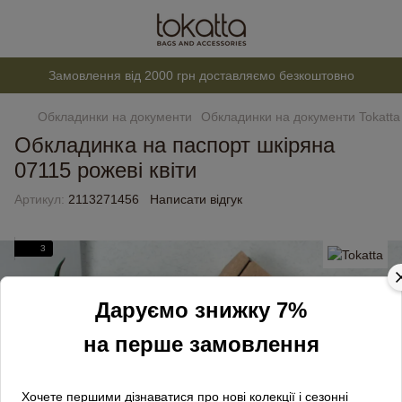
Замовлення від 2000 грн доставляємо безкоштовно
Обкладинки на документи
Обкладинки на документи Tokatta
Обкладинка на паспорт шкіряна
07115 рожеві квіти
Артикул:
2113271456
Написати відгук
3
Даруємо знижку 7%
на перше замовлення
Хочете першими дізнаватися про нові колекції і сезонні