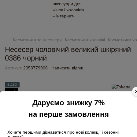
Замовлення від 2000 грн доставляємо безкоштовно
Косметички та несесери
Косметички чоловічі
Косметички чол
Несесер чоловічий великий шкіряний
0386 чорний
Артикул:
2053779906
Написати відгук
ВІДЕО
3
ПРЕМІУМ ЯКІСТЬ
Даруємо знижку 7%
на перше замовлення
Хочете першими дізнаватися про нові колекції і сезонні
знижки?