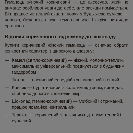
Гаманець жіночий коричневий — це аксесуар, який не 
вимагає особливої уваги до себе, але завжди помічається. 
Він працює як теплий акцент поруч з будь-якою сумкою — 
чорною, бежевою, сірою, темно-синьою. І скрізь виглядає 
органічно.
Відтінки коричневого: від кемелу до шоколаду
Купити коричневий жіночий гаманець — означає обрати 
конкретний характер із широкого діапазону:
Кемел (світло-коричневий) — ніжний, молочно-теплий, 
максимально універсальний; поєднується з будь-яким 
гардеробом
Тютюн — насичений середній тон, виразний і теплий
Коньяк — бурштиновий із золотим підтоном; виглядає 
особливо дорого в глянцевій шкірі
Шоколад (темно-коричневий) — глибокий і стриманий, 
працює як майже нейтральний
Теракот — коричневий із цегляним підтоном; теплий і 
сучасний