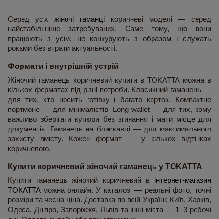
Серед усіх 
жіночі гаманці
 коричневі моделі — серед 
найстабільніше затребуваних. Саме тому, що вони 
працюють з усім, не конкурують з образом і служать 
роками без втрати актуальності.
Формати і внутрішній устрій
Жіночий гаманець коричневий купити в TOKATTA можна в 
кількох форматах під різні потреби. Класичний гаманець — 
для тих, хто носить готівку і багато карток. Компактне 
портмоне — для мінімалістів. Long wallet — для тих, кому 
важливо зберігати купюри без згинання і мати місце для 
документів. Гаманець на блискавці — для максимального 
захисту вмісту. Кожен формат — у кількох відтінках 
коричневого.
Купити коричневий жіночий гаманець у TOKATTA
Купити гаманець жіночий коричневий в 
інтернет-магазин 
TOKATTA
 можна онлайн. У каталозі — реальні фото, точні 
розміри та чесна ціна. Доставка по всій Україні: Київ, Харків, 
Одеса, Дніпро, Запоріжжя, Львів та інші міста — 1–3 робочі 