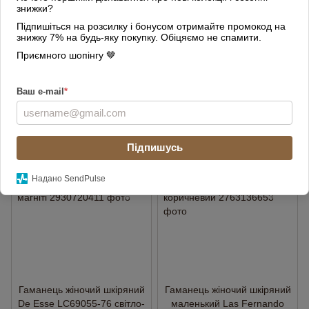
знижки?
Підпишіться на розсилку і бонусом отримайте промокод на
знижку 7% на будь-яку покупку. Обіцяємо не спамити.
Гаманець жіночий шкіряний
Жіночий шкіряний гаманець
Приємного шопінгу 🤎
De Eesse LC 14621-GD49
Classic 2401-1702-27
великий з ручкою кавовий
маленький карамельний
2 240 грн
1 000 грн
Ваш e-mail
*
Купити
Купити
Підпишусь
ВІДЕО
ВІДЕО
3
3
Надано SendPulse
Гаманець жіночий шкіряний
Гаманець жіночий шкіряний
De Esse LC69055-76 світло-
маленький Las Fernando