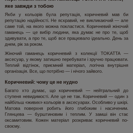
яке завжди з тобою
Якби у кольорів була репутація, коричневий мав би 
репутацію надійності. Не яскравий, не викликаючий — але 
саме той, на якого можна покластися. Коричневий жіночий 
гаманець — це вибір людини, яка думає не про те, щоб 
здивувати, а про те, щоб все працювало ідеально. День за 
днем, рік за роком.
Жіночий гаманець коричневий з колекції TOKATTA — 
аксесуар, у якому затишно перебувати і зручно працювати. 
Теплий відтінок, приємний матеріал, логічна внутрішня 
організація. Все, що потрібно — і нічого зайвого.
Коричневий: чому це не нудно
Багато хто думає, що коричневий — нейтральний до 
ступеня невидимості. Але це не так. Коричневий — один з 
найбільш «живих» кольорів в аксесуарах. Особливо у шкірі. 
Матова поверхня робить його глибоким і насиченим. 
Глянцева — бурштиновим і теплим. У замші він стає 
оксамитовим. Кожен матеріал розкриває коричневий по-
своєму.