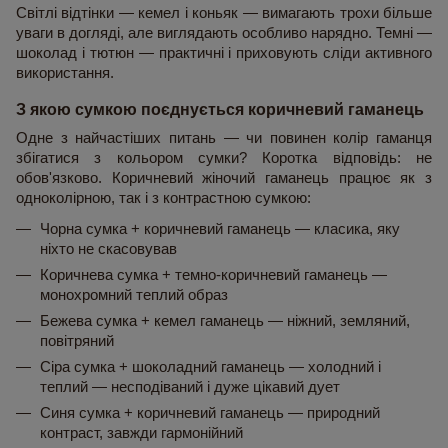
Світлі відтінки — кемел і коньяк — вимагають трохи більше 
уваги в догляді, але виглядають особливо нарядно. Темні — 
шоколад і тютюн — практичні і приховують сліди активного 
використання.
З якою сумкою поєднується коричневий гаманець
Одне з найчастіших питань — чи повинен колір гаманця 
збігатися з кольором сумки? Коротка відповідь: не 
обов'язково. Коричневий жіночий гаманець працює як з 
одноколірною, так і з контрастною сумкою:
Чорна сумка + коричневий гаманець — класика, яку 
ніхто не скасовував
Коричнева сумка + темно-коричневий гаманець — 
монохромний теплий образ
Бежева сумка + кемел гаманець — ніжний, земляний, 
повітряний
Сіра сумка + шоколадний гаманець — холодний і 
теплий — несподіваний і дуже цікавий дует
Синя сумка + коричневий гаманець — природний 
контраст, завжди гармонійний