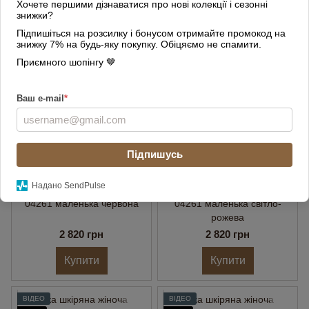
Хочете першими дізнаватися про нові колекції і сезонні
знижки?
Матеріал
Натуральна шкіра
Підпишіться на розсилку і бонусом отримайте промокод на
знижку 7% на будь-яку покупку. Обіцяємо не спамити.
ВІДЕО
ВІДЕО
Приємного шопінгу 🤎
3
3
Ваш e-mail
*
Підпишусь
Надано SendPulse
Сумка шкіряна жіноча
Сумка шкіряна жіноча
04261 маленька червона
04261 маленька світло-
рожева
2 820 грн
2 820 грн
Купити
Купити
ВІДЕО
ВІДЕО