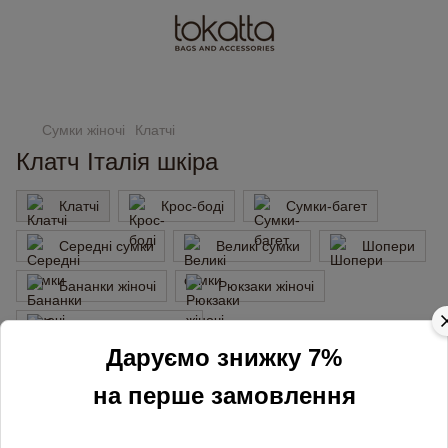
Замовлення від 2000 грн доставляємо безкоштовно
Сумки жіночі
Клатчі
Клатч Італія шкіра
Клатчі
Крос-боді
Сумки-багет
Середні сумки
Великі сумки
Шопери
Бананки жіночі
Рюкзаки жіночі
Сумки для ноутбуків
Даруємо знижку 7%
Фільтр
За популярністю
2
на перше замовлення
Країна-виробник
Італія