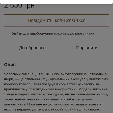
2 630 грн
Повідомити, коли з'явиться
Увійти
для відображення накопичувальної знижки
%
До обраного
Порівняти
Опис
Чоловічий гаманець TM Hill Burry, виготовлений із натуральної
шкіри, — це стильний і функціональний аксесуар у вінтажному
чорному кольорі, який поєднує в собі естетику класики та
практичність у повсякденному використанні. Модель виконана
з міцної шкіри з матовою текстурою, що не лише додає виробу
характерного вінтажного вигляду, а й забезпечує його
довговічність. Приємне на дотик покриття створює відчуття
якості з першого дотику, а глибокий чорний відтінок надає