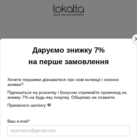
Замовлення від 2000 грн доставляємо безкоштовно
Сумки жіночі
Червона замшева сумка
Даруємо знижку 7%
на перше замовлення
Клатчі
Крос-боді
Сумки-багет
Середні сумки
Великі сумки
Шопери
Хочете першими дізнаватися про нові колекції і сезонні
знижки?
Бананки жіночі
Рюкзаки жіночі
Підпишіться на розсилку і бонусом отримайте промокод на
знижку 7% на будь-яку покупку. Обіцяємо не спамити.
Сумки для ноутбуків
Приємного шопінгу 🤎
Фільтр
За популярністю
2
Ваш e-mail
*
Колір
Червоний