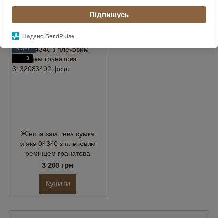
Підпишусь
Матеріал
Натуральна замша
Надано SendPulse
НОВИНКА
ВІДЕО
3
Жіноча замшева сумка
м'яка 04340 з плечовим
ремінцем гранатова
3 200 грн
Купити