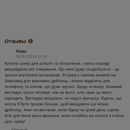
Отзывы
1
Кира
02.09.2025 в 12:16
Купила сумку для роботи та прогулянок, і вона справді
виправдала мої очікування. Що мені дуже сподобалося - це
зручна внутрішня організація. В сумці є окрема кишеня на
блискавці для важливих дрібниць, і кілька відділень для
телефону та ключів, що дуже зручно. Щодо кольору, бежевий
виглядає трохи тепліше, ніж на фото, але саме це мені і
підходить. Виглядає вишукано, не надто кричущо. Єдине, що
могла б бути трошки більше, щоб вміщувати ще кілька
дрібниць, яких не вистачає, коли йдеш на цілий день з дому.
Але для мене вона ідеальна, коли потрібно не носити з собою
цілу сумку!