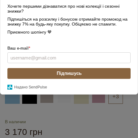
Хочете першими дізнаватися про нові колекції і сезонні
знижки?
Підпишіться на розсилку і бонусом отримайте промокод на
знижку 7% на будь-яку покупку. Обіцяємо не спамити.
Приємного шопінгу 🤎
Ваш e-mail
*
Підпишусь
Цвет
Надано SendPulse
+3
В наличии
3 170 грн