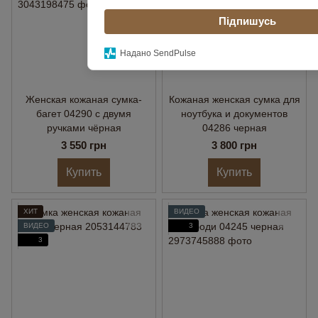
Підпишусь
Надано SendPulse
Женская кожаная сумка-
Кожаная женская сумка для
багет 04290 с двумя
ноутбука и документов
ручками чёрная
04286 черная
3 550 грн
3 800 грн
Купить
Купить
ХИТ
ВИДЕО
ВИДЕО
3
3