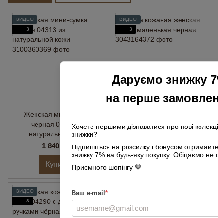
ВИДЕО
ВИДЕО
3
3
Даруємо знижку 
на перше замовле
Женская мини-сумка
Сумка кожаная женская
черная 04313 из
04261 маленькая черная
Хочете першими дізнаватися про нові колекції
натуральной кожи
знижки?
1 840 грн
2 820 грн
Підпишіться на розсилку і бонусом отримайт
знижку 7% на будь-яку покупку. Обіцяємо не 
Купить
Купить
Приємного шопінгу 🤎
ВИДЕО
ВИДЕО
Ваш e-mail
*
3
3