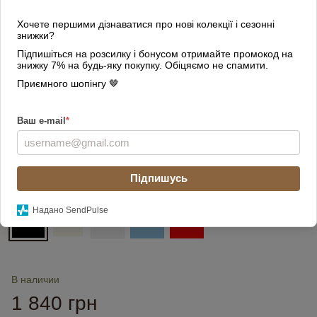
Хочете першими дізнаватися про нові колекції і сезонні
знижки?
Підпишіться на розсилку і бонусом отримайте промокод на
знижку 7% на будь-яку покупку. Обіцяємо не спамити.
Приємного шопінгу 🤎
Ваш e-mail
*
Підпишусь
Цвет
Надано SendPulse
В наличии
1 840 грн