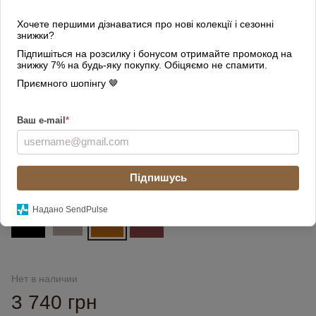
Хочете першими дізнаватися про нові колекції і сезонні
знижки?
Підпишіться на розсилку і бонусом отримайте промокод на
знижку 7% на будь-яку покупку. Обіцяємо не спамити.
Приємного шопінгу 🤎
Ваш e-mail
*
Підпишусь
Цвет
Надано SendPulse
Нет в наличии
3 740 грн