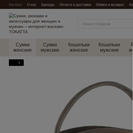
Перейти к основному контенту
Каталог
О нас
Бренды
Оплата и доставка
Обмен и возврат
К
Сумки
Сумки
Кошельки
Кошельки
женские
мужские
женские
мужские
ж
3