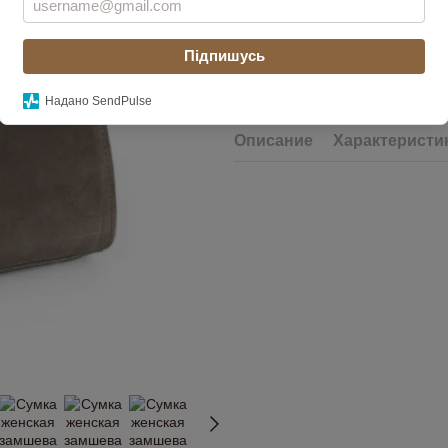
Підпишусь
Сообщить, когда появи
Надано SendPulse
Описание
Характеристи