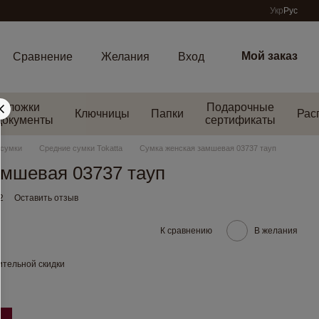
Укр
Рус
Мой заказ
Сравнение
Желания
Вход
Обложки
Подарочные
Ключницы
Папки
Рас
документы
сертификаты
 сумки
Средние сумки Tokatta
Сумка женская замшевая 03737 тауп
амшевая 03737 тауп
2
Оставить отзыв
К сравнению
В желания
тельной скидки