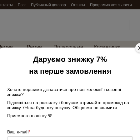
онтакты
Блог
Публичный договор
Отзывы
Программа лояльности
Ремни
Ремни
Подарочные
Косметички
енские
мужские
наборы
и нессесеры
на 
Даруємо знижку 7%
Главная
Сумки женские
Средние
на перше замовлення
Сумка женская з
Нет в наличии
Артикул: 268652322
Хочете першими дізнаватися про нові колекції і сезонні
знижки?
3 170 грн
Підпишіться на розсилку і бонусом отримайте промокод на
знижку 7% на будь-яку покупку. Обіцяємо не спамити.
Приємного шопінгу 🤎
Войти
для отображения накопи
%
Цвет
Ваш e-mail
*