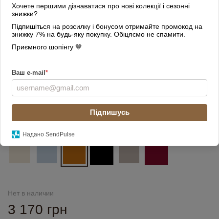
Хочете першими дізнаватися про нові колекції і сезонні
знижки?
Підпишіться на розсилку і бонусом отримайте промокод на
знижку 7% на будь-яку покупку. Обіцяємо не спамити.
Приємного шопінгу 🤎
Ваш e-mail
*
Підпишусь
Цвет
Надано SendPulse
Нет в наличии
3 170 грн