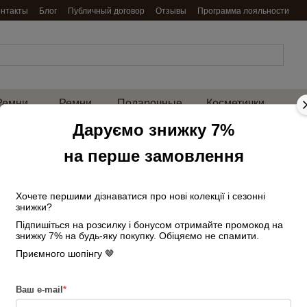
онтакты
Блог
Публичный договор
Отзывы
Программа лояльности
Ремни
Ремни
Подарочные
Косметички
енские
мужские
наборы
и нессесеры
на 
Даруємо знижку 7%
Главная
Сумки женские
Кросс-бо
на перше замовлення
Сумка женская кожаная маленькая 03865
Сумка женская ко
серая
Хочете першими дізнаватися про нові колекції і сезонні
знижки?
Підпишіться на розсилку і бонусом отримайте промокод на
Нет в наличии
Артикул: 255717223
знижку 7% на будь-яку покупку. Обіцяємо не спамити.
2 448 грн
Приємного шопінгу 🤎
2 880 г
Войти
для отображения накопи
%
Ваш e-mail
*