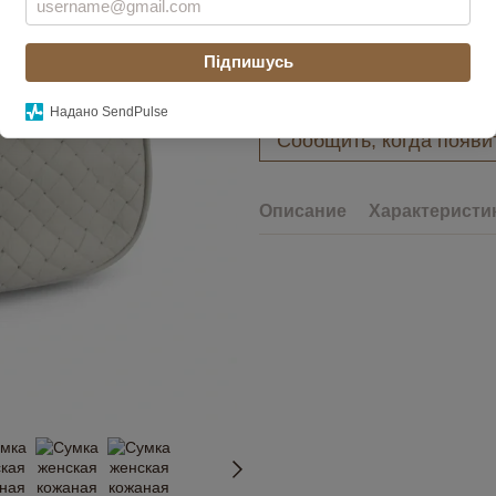
Цвет
Підпишусь
Надано SendPulse
Сообщить, когда появи
Описание
Характеристи