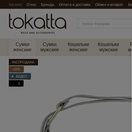
Перейти к основному контенту
Каталог
О нас
Бренды
Оплата и доставка
Обмен и возврат
К
Сумки
Сумки
Кошельки
Кошельки
женские
мужские
женские
мужские
ж
РАСПРОДАЖА
−15%
ВИДЕО
3