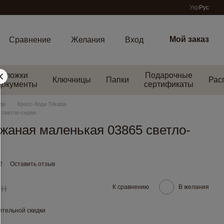
Укр
Рус
Мой заказ
Сравнение
Желания
Вход
Обложки
Подарочные
Ключницы
Папки
Рас
документы
сертификаты
ди
Кросс-боди Tokatta
 светло-серая
жаная маленькая 03865 светло-
2
Оставить отзыв
рн
К сравнению
В желания
тельной скидки