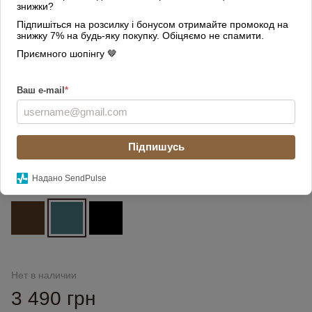
знижки?
Підпишіться на розсилку і бонусом отримайте промокод на
знижку 7% на будь-яку покупку. Обіцяємо не спамити.
Приємного шопінгу 🤎
Ваш e-mail
*
Підпишусь
Надано SendPulse
Цвет
Нет в наличии
3 490 грн