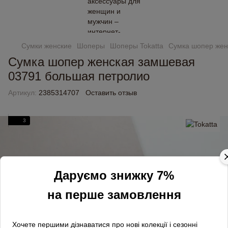
Сумки женские
Шоперы
Шоперы Tokatta
Сумка шопер жен
Сумка шопер женская замшевая
03791 большая петролио
Артикул:
2385314707
Оставить отзыв
3
Даруємо знижку 7%
на перше замовлення
Хочете першими дізнаватися про нові колекції і сезонні