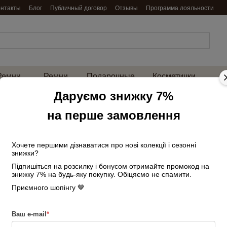
онтакты
Блог
Публичный договор
Отзывы
Программа лояльности
Ремни
Ремни
Подарочные
Косметички
енские
мужские
наборы
и нессесеры
на 
Даруємо знижку 7%
Главная
Сумки женские
Сумки же
на перше замовлення
Сумка-клатч женс
Нет в наличии
Артикул: 286583606
Хочете першими дізнаватися про нові колекції і сезонні
знижки?
2 790 грн
3 100 г
Підпишіться на розсилку і бонусом отримайте промокод на
знижку 7% на будь-яку покупку. Обіцяємо не спамити.
Приємного шопінгу 🤎
Войти
для отображения накопи
%
Цвет
Ваш e-mail
*