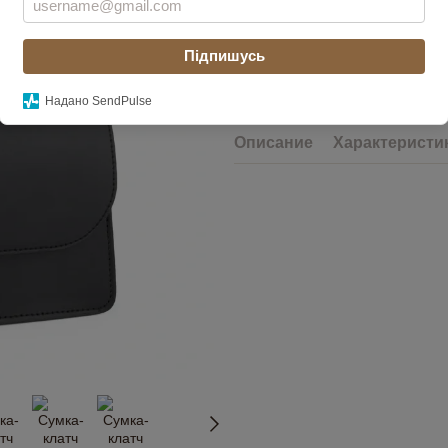
Підпишусь
Сообщить, когда появи
Надано SendPulse
Описание
Характеристи