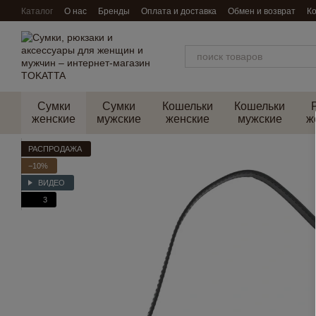
Перейти к основному контенту
Каталог
О нас
Бренды
Оплата и доставка
Обмен и возврат
К
Сумки
Сумки
Кошельки
Кошельки
женские
мужские
женские
мужские
ж
РАСПРОДАЖА
−10%
ВИДЕО
3