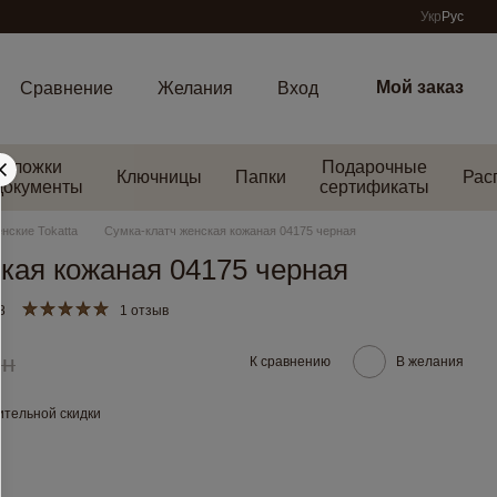
Укр
Рус
Мой заказ
Сравнение
Желания
Вход
Обложки
Подарочные
Ключницы
Папки
Рас
документы
сертификаты
нские Tokatta
Сумка-клатч женская кожаная 04175 черная
кая кожаная 04175 черная
8
1 отзыв
рн
К сравнению
В желания
тельной скидки