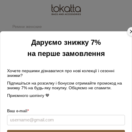
Ремни женские
Рыжий ремень женский
Даруємо знижку 7%
Фильтр
По популярности
на перше замовлення
1
Цвет
Рыжий
Хочете першими дізнаватися про нові колекції і сезонні
знижки?
Підпишіться на розсилку і бонусом отримайте промокод на
3
знижку 7% на будь-яку покупку. Обіцяємо не спамити.
Приємного шопінгу 🤎
Ваш e-mail
*