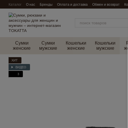
Перейти к основному контенту
Каталог
О нас
Бренды
Оплата и доставка
Обмен и возврат
К
Сумки
Сумки
Кошельки
Кошельки
женские
мужские
женские
мужские
ж
ХИТ
ВИДЕО
3