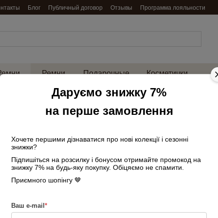
онтакты
Блог
Публичный договор
Отзывы
Программа лояльности
Ремни
Ремни
Подарочные
Косметички
енские
мужские
наборы
и нессесеры
на 
Даруємо знижку 7%
Главная
Ремни женские
Ремни же
на перше замовлення
Ремень женский 
темной пряжкой
Хочете першими дізнаватися про нові колекції і сезонні
знижки?
В наличии
Артикул: 2632447177
Підпишіться на розсилку і бонусом отримайте промокод на
знижку 7% на будь-яку покупку. Обіцяємо не спамити.
800 грн
Приємного шопінгу 🤎
Войти
для отображения накопи
%
Ваш e-mail
*
Цвет