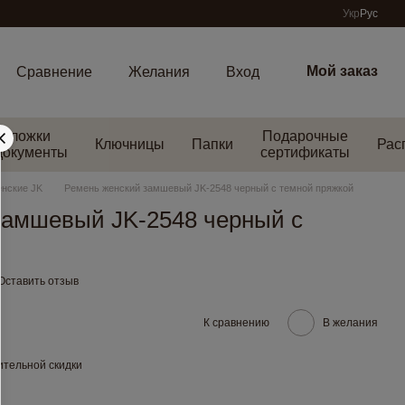
Укр
Рус
Мой заказ
Сравнение
Желания
Вход
Обложки
Подарочные
Ключницы
Папки
Рас
документы
сертификаты
нские JK
Ремень женский замшевый JK-2548 черный с темной пряжкой
замшевый JK-2548 черный с
Оставить отзыв
К сравнению
В желания
тельной скидки