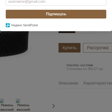
Підпишусь
Длина ремня
Надано SendPulse
100 см
105 см
Купить
Рассрочка
ПОКУПКА ЧАСТЯМИ
3 платежа по 266.67 грн
Описание
Характеристи