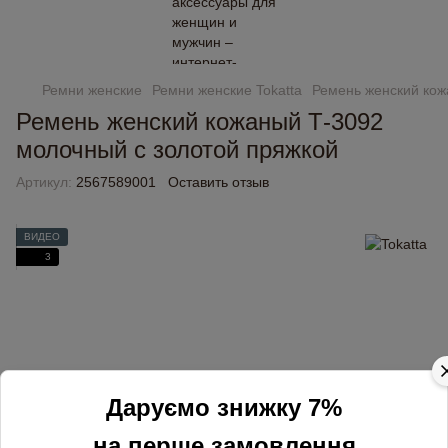
Ремни женские
Ремни женские Tokatta
Ремень женский кож
Ремень женский кожаный Т-3092
молочный с золотой пряжкой
Артикул:
2567589001
Оставить отзыв
ВИДЕО
3
Даруємо знижку 7%
на перше замовлення