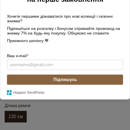
Хочете першими дізнаватися про нові колекції і сезонні
знижки?
Підпишіться на розсилку і бонусом отримайте промокод на
знижку 7% на будь-яку покупку. Обіцяємо не спамити.
Приємного шопінгу 🤎
Ваш e-mail
*
Цвет
Підпишусь
Надано SendPulse
Длина ремня
130 см