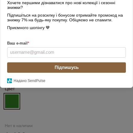
Хочете першими дізнаватися про нові колекції і сезонні
знижки?
Підпишіться на розсилку і бонусом отримайте промокод на
знижку 7% на будь-яку покупку. Обіцяємо не спамити.
Приємного шопінгу 🤎
Ваш e-mail
*
Підпишусь
Надано SendPulse
Цвет
Нет в наличии