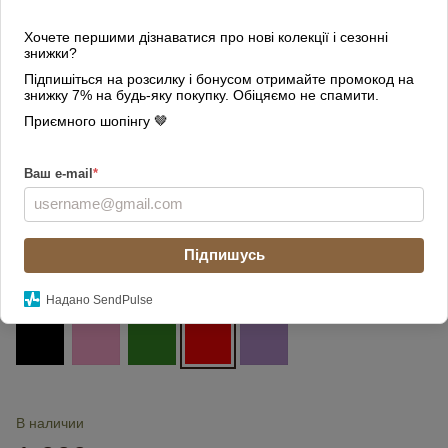
Хочете першими дізнаватися про нові колекції і сезонні
знижки?
Підпишіться на розсилку і бонусом отримайте промокод на
знижку 7% на будь-яку покупку. Обіцяємо не спамити.
Приємного шопінгу 🤎
Ваш e-mail
*
Підпишусь
Цвет
Надано SendPulse
В наличии