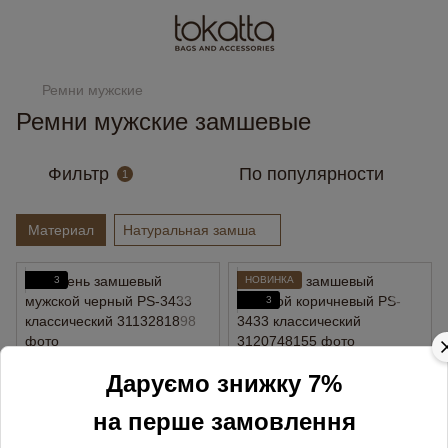
Ремни мужские
Ремни мужские замшевые
Фильтр
По популярности
1
Материал
Натуральная замша
3
НОВИНКА
3
Даруємо знижку 7%
на перше замовлення