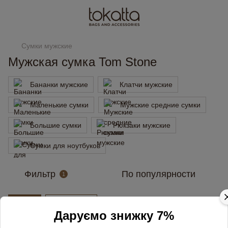
Сумки мужские
Мужская сумка Tom Stone
Бананки мужские
Клатчи мужские
Маленькие сумки
Мужские средние сумки
Большие сумки
Рюкзаки мужские
Сумки для ноутбуков
Фильтр
По популярности
1
Бренд
Tom Stone
Даруємо знижку 7%
3
ВИДЕО