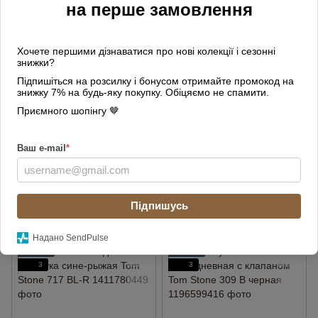
на перше замовлення
3
Хочете першими дізнаватися про нові колекції і сезонні
знижки?
Підпишіться на розсилку і бонусом отримайте промокод на
знижку 7% на будь-яку покупку. Обіцяємо не спамити.
Приємного шопінгу 🤎
Сумка мужская кожаная с
Сумка мужская кожаная
Ваш e-mail
*
клапаном Tom Stone 709 B
большая для документов
черная
А4 Tom Stone 306 B черная
4 330 грн
4 990 грн
Підпишусь
Купить
Купить
Надано SendPulse
ВИДЕО
ВИДЕО
3
3