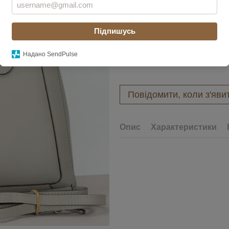
Увійти
для відображення накоп
%
Підпишусь
Колір
Надано SendPulse
Повідомити, коли з'яви
Опис
Характеристики