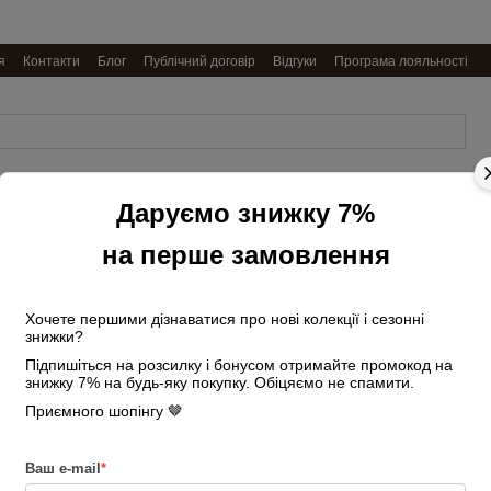
я
Контакти
Блог
Публічний договір
Відгуки
Програма лояльності
Даруємо знижку 7%
Обкладинки
Ремені
Подарункові
Косметички
на
чоловічі
набори
та несесери
документи
на перше замовлення
Головна
Сумки жіночі
Великі сум
Сумка жіноча шкіряна з двома ручками 0
Хочете першими дізнаватися про нові колекції і сезонні
знижки?
Сумка жіноча шкі
Підпишіться на розсилку і бонусом отримайте промокод на
велика капучино
знижку 7% на будь-яку покупку. Обіцяємо не спамити.
Приємного шопінгу 🤎
Немає в наявності
Артикул: 21146
4 080 грн
Ваш e-mail
*