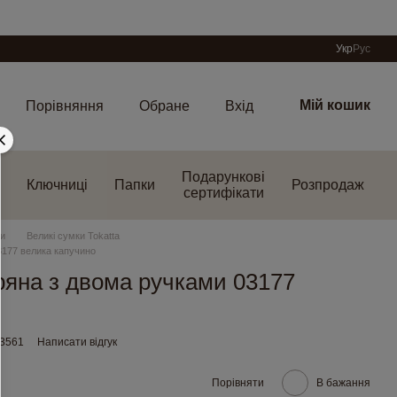
Укр
Рус
Мій кошик
Порівняння
Обране
Вхід
Подарункові
Ключниці
Папки
Розпродаж
сертифікати
ки
Великі сумки Tokatta
3177 велика капучино
ряна з двома ручками 03177
33561
Написати відгук
Порівняти
В бажання