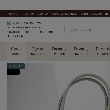
Перейти до основного контенту
Каталог
Про нас
Бренди
Оплата і доставка
Обмін та поверненн
Сумки
Сумки
Гаманці
Гаманці
Ремені
жіночі
чоловічі
жіночі
чоловічі
жіночі
ВІДЕО
3