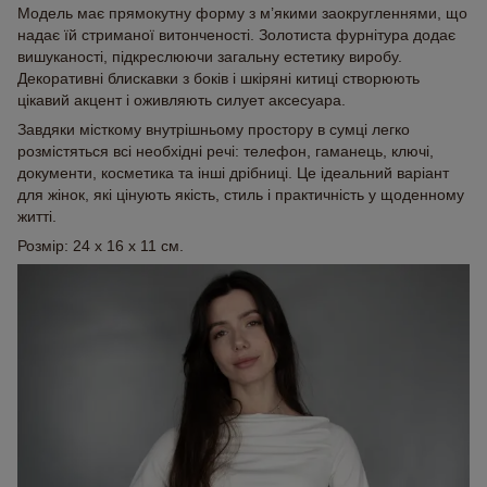
Модель має прямокутну форму з м’якими заокругленнями, що
надає їй стриманої витонченості. Золотиста фурнітура додає
вишуканості, підкреслюючи загальну естетику виробу.
Декоративні блискавки з боків і шкіряні китиці створюють
цікавий акцент і оживляють силует аксесуара.
Завдяки місткому внутрішньому простору в сумці легко
розмістяться всі необхідні речі: телефон, гаманець, ключі,
документи, косметика та інші дрібниці. Це ідеальний варіант
для жінок, які цінують якість, стиль і практичність у щоденному
житті.
Розмір: 24 x 16 x 11 см.