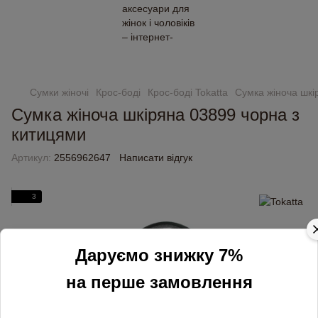
Замовлення від 2000 грн доставляємо безкоштовно
Сумки жіночі
Крос-боді
Крос-боді Tokatta
Сумка жіноча шкі
Сумка жіноча шкіряна 03899 чорна з
китицями
Артикул:
2556962647
Написати відгук
3
Даруємо знижку 7%
на перше замовлення