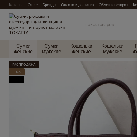
Перейти к основному контенту
Каталог
О нас
Бренды
Оплата и доставка
Обмен и возврат
К
Сумки
Сумки
Кошельки
Кошельки
женские
мужские
женские
мужские
ж
РАСПРОДАЖА
−15%
3