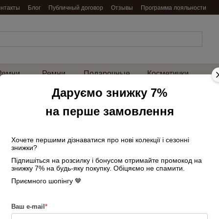
онтакты
Блог
Публичный договор
Отзывы
Программа лояльности
Ремни
Ремни
Подарочные
Косметички
енские
мужские
наборы
и нессесеры
на 
Даруємо знижку 7%
Главная
Сумки женские
Большие
на перше замовлення
Сумка женская замшевая 03756 с 2 ручк
Сумка женская за
бордовая
Хочете першими дізнаватися про нові колекції і сезонні
знижки?
Підпишіться на розсилку і бонусом отримайте промокод на
В наличии
Артикул: 2423635559
знижку 7% на будь-яку покупку. Обіцяємо не спамити.
3 001 грн
Приємного шопінгу 🤎
3 530 г
Войти
для отображения накопи
%
Ваш e-mail
*