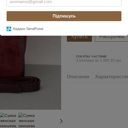
Цвет
Підпишусь
Надано SendPulse
Купить
Рассрочка
ПОКУПКА ЧАСТЯМИ
3 платежа по 1 000.33 грн
Описание
Характеристи