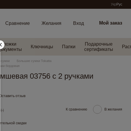
Укр
Рус
Мой заказ
Сравнение
Желания
Вход
Обложки
Подарочные
Ключницы
Папки
Рас
документы
сертификаты
 сумки
Большие сумки Tokatta
ами бордовая
мшевая 03756 с 2 ручками
Оставить отзыв
рн
К сравнению
В желания
тельной скидки